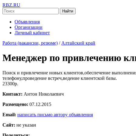
RBZ.RU
Найти
Объявления
Организации
Личный кабинет
Работа (вакансии, резюме)
/
Алтайский край
Менеджер по привлечению кл
Поиск и привлечение новых клиентов,обеспечение выполнения
телефону,проведение встреч,ведение клиентской базы.
23300р.
Контакт:
Антон Николаевич
Размещено:
07.12.2015
Email:
написать письмо автору объявления
Сайт:
не указан
Поделиться: