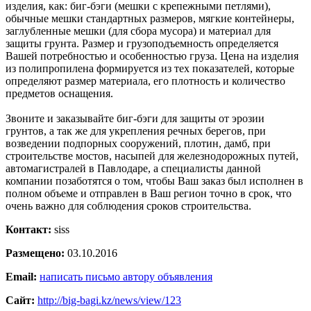
изделия, как: биг-бэги (мешки с крепежными петлями),
обычные мешки стандартных размеров, мягкие контейнеры,
заглубленные мешки (для сбора мусора) и материал для
защиты грунта. Размер и грузоподъемность определяется
Вашей потребностью и особенностью груза. Цена на изделия
из полипропилена формируется из тех показателей, которые
определяют размер материала, его плотность и количество
предметов оснащения.
Звоните и заказывайте биг-бэги для защиты от эрозии
грунтов, а так же для укрепления речных берегов, при
возведении подпорных сооружений, плотин, дамб, при
строительстве мостов, насыпей для железнодорожных путей,
автомагистралей в Павлодаре, а специалисты данной
компании позаботятся о том, чтобы Ваш заказ был исполнен в
полном объеме и отправлен в Ваш регион точно в срок, что
очень важно для соблюдения сроков строительства.
Контакт:
siss
Размещено:
03.10.2016
Email:
написать письмо автору объявления
Сайт:
http://big-bagi.kz/news/view/123