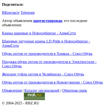
Поделиться:
ВКонтакте
Telegram
Автор объявления
зарегистрирован
, его последние
объявления:
Краны шаровые в Новосибирске - АрмаСети
Шаровые латунные краны LD Pride в Новосибирске -
АрмаСети
Обувь оптом от производителя в Химках - Союз Обувь
Продажа обуви оптом от производителя в Электростали -
Союз Обувь
Женские туфли оптом в Челябинске - Союз Обувь
Обувь оптом от производителя в Новокузнецке - Союз Обувь
Объявления
|
Каталог организаций
|
Обратная связь
© 2004-2025 - RBZ.RU