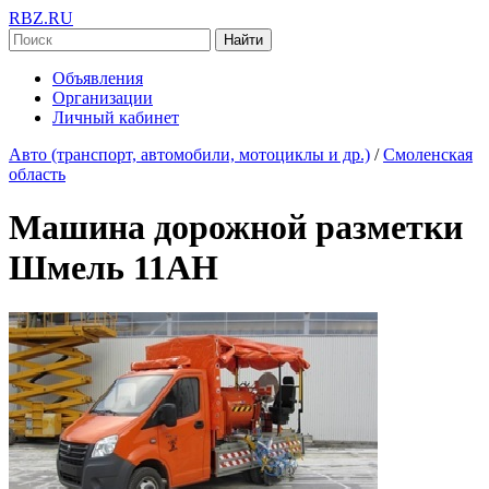
RBZ.RU
Найти
Объявления
Организации
Личный кабинет
Авто (транспорт, автомобили, мотоциклы и др.)
/
Смоленская
область
Машина дорожной разметки
Шмель 11АН