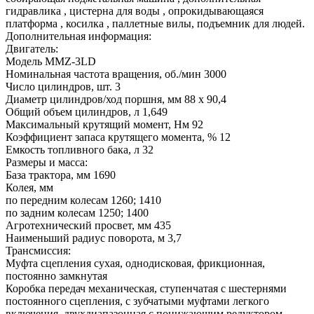
гидравлика , цистерна для воды , опрокидывающаяся
платформа , косилка , паллетные вилы, подъемник для людей.
Дополнительная информация:
Двигатель:
Модель MMZ-3LD
Номинальная частота вращения, об./мин 3000
Число цилиндров, шт. 3
Диаметр цилиндров/ход поршня, мм 88 х 90,4
Общий объем цилиндров, л 1,649
Максимальный крутящий момент, Нм 92
Коэффициент запаса крутящего момента, % 12
Емкость топливного бака, л 32
Размеры и масса:
База трактора, мм 1690
Колея, мм
по передним колесам 1260; 1410
по задним колесам 1250; 1400
Агротехнический просвет, мм 435
Наименьший радиус поворота, м 3,7
Трансмиссия:
Муфта сцепления сухая, однодисковая, фрикционная,
постоянно замкнутая
Коробка передач механическая, ступенчатая с шестернями
постоянного сцепления, с зубчатыми муфтами легкого
включения, двухдиапазонная с понижающим редуктором