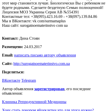
этот мир становится лучше. Биологически Вы с ребенком не
будете родными. Сделаете бездетную Семью полноценной!
Лицензия МОЗ Украины Серия АВ №554391
Контактные тел: +38(095).423.16.69 - +38(097).139.84.86
Мы в ВКонтакте: vk com/surmamaplus
Наш сайт: surogatnoematerinstvo com ua
Контакт:
Дина Стоян
Размещено:
24.03.2017
Email:
написать письмо автору объявления
Сайт:
http://surogatnoematerinstvo.com.ua
Поделиться:
ВКонтакте
Telegram
Автор объявления
зарегистрирован
, его последние
объявления:
Клиника Репродуктивной Медицины
Хочу стать донором яйцеклетки что для этого нужно?