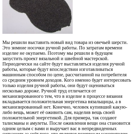
Мы решили выставить новый вид товара из овечьей шерсти.
Это зимние носочки ручной работы. По затратам времени
изделие не окупаемо. Поэтому мы решили в будущем
запустить проект вязальной и швейной мастерской.
Периодически на сайте будут выставляться изделия ручной
работы, которые будут впоследствии изготавливаться
машинным способом по цене, рассчитанной на потребителя
со средним уровнем доходов. Кого именно будет интересовать
только изделия ручной работы, они будут оцениваться
несколько дороже. Ручной труд отличается от
механизированного тем, что в изделие в процессе вязания
вкладывается положительная энергетика вязальщицы, а в
механизированный нет. Конечно, человек купивший какую-
либо вещь, может её оживить сам, наделив вещь своей
положительной энергетикой. Для примера, так создают
талисманы и амулеты. После оживления вещи она становится
одним целым с вами и выручает вас в непредвиденных
ситуациях за счёт того, что является резервным накопителем