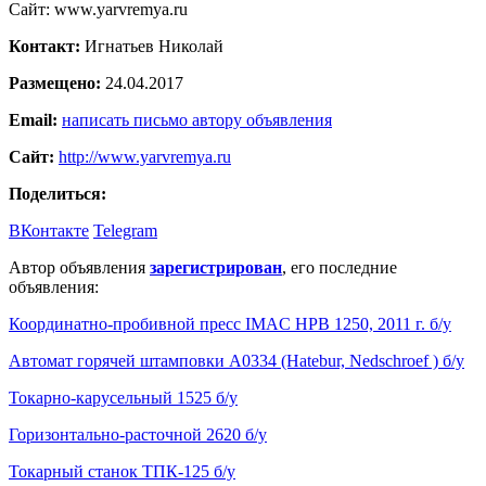
Сайт: www.yarvremya.ru
Контакт:
Игнатьев Николай
Размещено:
24.04.2017
Email:
написать письмо автору объявления
Сайт:
http://www.yarvremya.ru
Поделиться:
ВКонтакте
Telegram
Автор объявления
зарегистрирован
, его последние
объявления:
Координатно-пробивной пресс IMAC HPB 1250, 2011 г. б/у
Автомат горячей штамповки А0334 (Hatebur, Nedschroef ) б/у
Токарно-карусельный 1525 б/у
Горизонтально-расточной 2620 б/у
Токарный станок ТПК-125 б/у