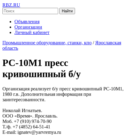
RBZ.RU
Найти
Объявления
Организации
Личный кабинет
Промышленное оборудование, станки, кпо
/
Ярославская
область
РС-10М1 пресс
кривошипный б/у
Организация реализует б/у пресс кривошипный РС-10М1,
1980 г.в. Дополнительная информация при
заинтересованности.
Николай Игнатьев.
ООО «Время». Ярославль.
Моб. +7 (910) 974-70-90
Т./ф. +7 (4852) 64-51-41
E-mail: ignatev@yarvremya.ru