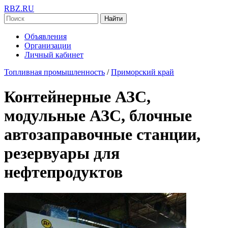
RBZ.RU
Найти
Объявления
Организации
Личный кабинет
Топливная промышленность
/
Приморский край
Контейнерные АЗС,
модульные АЗС, блочные
автозаправочные станции,
резервуары для
нефтепродуктов