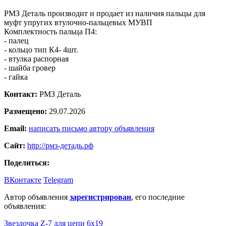
РМЗ Деталь производит и продает из наличия пальцы для
муфт упругих втулочно-пальцевых МУВП
Комплектность пальца П4:
- палец
- кольцо тип К4- 4шт.
- втулка распорная
- шайба гровер
- гайка
Контакт:
РМЗ Деталь
Размещено:
29.07.2026
Email:
написать письмо автору объявления
Сайт:
http://рмз-детадь.рф
Поделиться:
ВКонтакте
Telegram
Автор объявления
зарегистрирован
, его последние
объявления:
Звездочка Z-7 для цепи 6х19