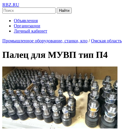
RBZ.RU
Найти
Объявления
Организации
Личный кабинет
Промышленное оборудование, станки, кпо
/
Омская область
Палец для МУВП тип П4