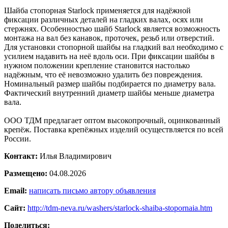
Шайба стопорная Starlock применяется для надёжной
фиксации различных деталей на гладких валах, осях или
стержнях. Особенностью шайб Starlock является возможность
монтажа на вал без канавок, проточек, резьб или отверстий.
Для установки стопорной шайбы на гладкий вал необходимо с
усилием надавить на неё вдоль оси. При фиксации шайбы в
нужном положении крепление становится настолько
надёжным, что её невозможно удалить без повреждения.
Номинальный размер шайбы подбирается по диаметру вала.
Фактический внутренний диаметр шайбы меньше диаметра
вала.
ООО ТДМ предлагает оптом высокопрочный, оцинкованный
крепёж. Поставка крепёжных изделий осуществляется по всей
России.
Контакт:
Илья Владимирович
Размещено:
04.08.2026
Email:
написать письмо автору объявления
Сайт:
http://tdm-neva.ru/washers/starlock-shaiba-stopornaia.htm
Поделиться: