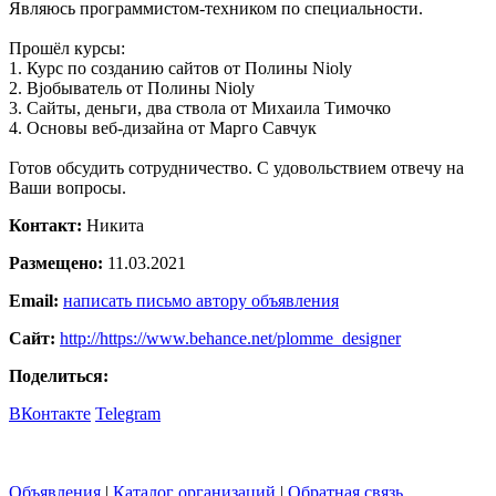
Являюсь программистом-техником по специальности.
Прошёл курсы:
1. Курс по созданию сайтов от Полины Nioly
2. Вjoбыватель от Полины Nioly
3. Сайты, деньги, два ствола от Михаила Тимочко
4. Основы веб-дизайна от Марго Савчук
Готов обсудить сотрудничество. С удовольствием отвечу на
Ваши вопросы.
Контакт:
Никита
Размещено:
11.03.2021
Email:
написать письмо автору объявления
Сайт:
http://https://www.behance.net/plomme_designer
Поделиться:
ВКонтакте
Telegram
Объявления
|
Каталог организаций
|
Обратная связь