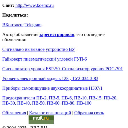
Сайт:
http://www.koemz.ru
Поделиться:
ВКонтакте
Telegram
Автор объявления
зарегистрирован
, его последние
объявления:
Сигнально-вызывное устройство ВУ
Гайковерт пневматический угловой ГУП-6
Сигнализатор уровня ESP-50. Сигнализатор уровня РОС-301
Уровень электронный модель 128 , ТУ2-034-3-83
Приборы самопишущие двухкоординатные Н307/1
Предохранители ПВ-2, ПВ-5, ПВ-6, ПВ-10, ПВ-15, ПВ-20,
ПВ-30, ПВ-40, ПВ-50, ПВ-60, ПВ-80, ПВ-100
Объявления
|
Каталог организаций
|
Обратная связь
© 2004-2025 - RBZ.RU