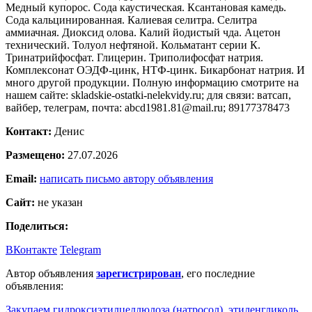
Медный купорос. Сода каустическая. Ксантановая камедь.
Сода кальцинированная. Калиевая селитра. Селитра
аммиачная. Диоксид олова. Калий йодистый чда. Ацетон
технический. Толуол нефтяной. Кольматант серии К.
Тринатрийфосфат. Глицерин. Триполифосфат натрия.
Комплексонат ОЭДФ-цинк, НТФ-цинк. Бикарбонат натрия. И
много другой продукции. Полную информацию смотрите на
нашем сайте: skladskie-ostatki-nelekvidy.ru; для связи: ватсап,
вайбер, телеграм, почта: abcd1981.81@mail.ru; 89177378473
Контакт:
Денис
Размещено:
27.07.2026
Email:
написать письмо автору объявления
Сайт:
не указан
Поделиться:
ВКонтакте
Telegram
Автор объявления
зарегистрирован
, его последние
объявления:
Закупаем гидроксиэтилцеллюлоза (натросол), этиленгликоль,