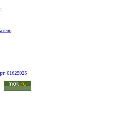
:
атель
рт. 01625025