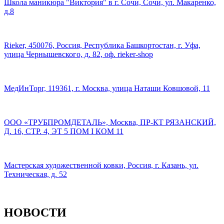
Школа маникюра "Виктория" в г. Сочи, Сочи, ул. Макаренко,
д.8
Rieker, 450076, Россия, Республика Башкортостан, г. Уфа,
улица Чернышевского, д. 82, оф. rieker-shop
МедИнТорг, 119361, г. Москва, улица Наташи Ковшовой, 11
ООО «ТРУБПРОМДЕТАЛЬ», Москва, ПР-КТ РЯЗАНСКИЙ,
Д. 16, СТР. 4, ЭТ 5 ПОМ I КОМ 11
Мастерская художественной ковки, Россия, г. Казань, ул.
Техническая, д. 52
НОВОСТИ