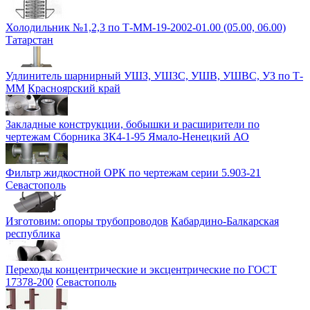
Холодильник №1,2,3 по Т-ММ-19-2002-01.00 (05.00, 06.00)
Татарстан
Удлинитель шарнирный УШЗ, УШЗС, УШВ, УШВС, УЗ по Т-
ММ
Красноярский край
Закладные конструкции, бобышки и расширители по
чертежам Сборника ЗК4-1-95
Ямало-Ненецкий АО
Фильтр жидкостной ОРК по чертежам серии 5.903-21
Севастополь
Изготовим: опоры трубопроводов
Кабардино-Балкарская
республика
Переходы концентрические и эксцентрические по ГОСТ
17378-200
Севастополь