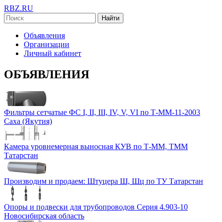
RBZ.RU
Найти
Объявления
Организации
Личный кабинет
ОБЪЯВЛЕНИЯ
Фильтры сетчатые ФС I, II, III, IV, V, VI по Т-ММ-11-2003
Саха (Якутия)
Камера уровнемерная выносная КУВ по Т-ММ, ТММ
Татарстан
Производим и продаем: Штуцера Ш, Шц по ТУ
Татарстан
Опоры и подвески для трубопроводов Серия 4.903-10
Новосибирская область