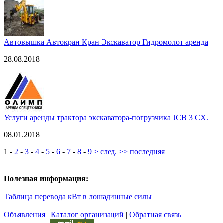
Автовышка Автокран Кран Экскаватор Гидромолот аренда
28.08.2018
Услуги аренды трактора экскаватора-погрузчика JСB 3 CX.
08.01.2018
1
-
2
-
3
-
4
-
5
-
6
-
7
-
8
-
9
> след.
>> последняя
Полезная информация:
Таблица перевода кВт в лошадинные силы
Объявления
|
Каталог организаций
|
Обратная связь