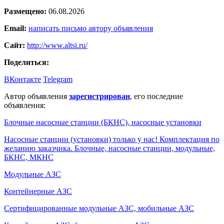
Размещено:
06.08.2026
Email:
написать письмо автору объявления
Сайт:
http://www.altsi.ru/
Поделиться:
ВКонтакте
Telegram
Автор объявления
зарегистрирован
, его последние
объявления:
Блочные насосные станции (БКНС), насосные установки
Насосные станции (установки) только у нас! Комплектация по
желанию заказчика. Блочные, насосные станции, модульные,
БКНС, МКНС
Модульные АЗС
Контейнерные АЗС
Сертифицированные модульные АЗС, мобильные АЗС