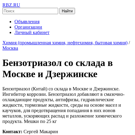
RBZ.RU
Найти
Объявления
Организации
Личный кабинет
Химия (промышленная химия, нефтехимия, бытовая химия)
/
Москва
Бензотриазол со склада в
Москве и Дзержинске
Бензотриазол (Китай) со склада в Москве и Дзержинске.
Ингибитор коррозии. Бензотриазол добавляют в смазочно-
охлаждающие продукты, антифризы, гидравлические
жидкости, тормозные жидкости, среды на основе масел и
каучуков, для предотвращения попадания в них ионов
металлов, ускоряющих распад и разложение химического
продукта. Мешки по 25 кг
Контакт:
Сергей Макарин