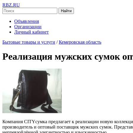
RBZ.RU
Найти
Объявления
Организации
Личный кабинет
Бытовые товары и услуги
/
Кемеровская область
Реализация мужских сумок оп
Компания CITYсумка предлагает к реализации новую коллекци
производитель и оптовый поставщик мужских сумок. Представ
непревзойдённой элегантностью и изысканностью.