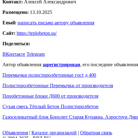
Контакт:
Алексей Александрович
Размещено:
13.10.2025
Email:
написать письмо автору объявления
Сайт:
https://teplobeton.su/
Поделиться:
ВКонтакте
Telegram
Автор объявления
зарегистрирован
, его последние объявления
Перемычки полистиролбетонные гост д 400
Полистиролбетонные Перемычки от производителя
Пенобетонные блоки Д600 от производителя
Сухая смесь Тёплый Бетон Полистиролбетон
Газосиликатный блок Бонолит Старая Купавна. Аэростоун Дми
Объявления
|
Каталог организаций
|
Обратная связь