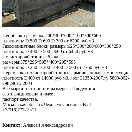
Пеноблоки размеры: 200*300*600 / 100*300*600
плотность: D 500 D 600 D 700 от 6700 руб.м3
Газосиликатные блоки размеры:625*300*200/600*300*250
плотность: D 400 D 500 D600 от 6450 руб.м3
Полистиролбетонные блоки
размеры:375*295*595*/400*295*595
плотность: D 250 D 300 D 400 D 500 от 7750 руб.м3
Перемычки полистиролбетонные армированные самонесущие
плотность D400 от 14000 руб.м3. гост 31359-2007.ту 5800-002-
29829015-2004
Все марки плотности и размеры. . Продукция
сертифицирована и имеет
паспорт качества.
Московская область Чехов ул.Сосновая Вл.1
+7(916)777-19-21
Контакт:
Алексей Александрович