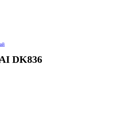
ай
AI DK836