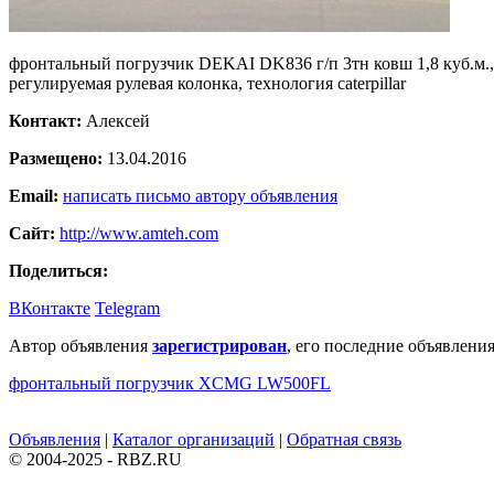
фронтальный погрузчик DEKAI DK836 г/п 3тн ковш 1,8 куб.м., 
регулируемая рулевая колонка, технология caterpillar
Контакт:
Алексей
Размещено:
13.04.2016
Email:
написать письмо автору объявления
Сайт:
http://www.amteh.com
Поделиться:
ВКонтакте
Telegram
Автор объявления
зарегистрирован
, его последние объявления
фронтальный погрузчик XCMG LW500FL
Объявления
|
Каталог организаций
|
Обратная связь
© 2004-2025 - RBZ.RU