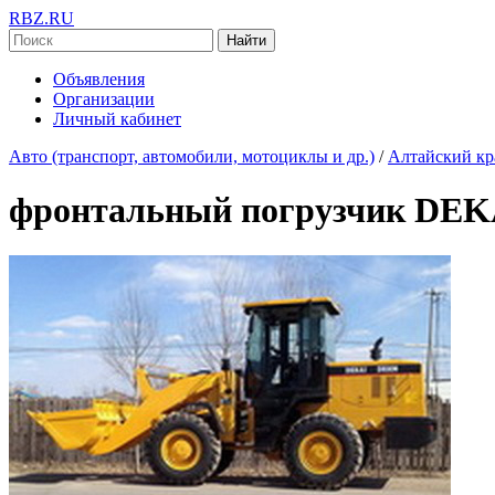
RBZ.RU
Найти
Объявления
Организации
Личный кабинет
Авто (транспорт, автомобили, мотоциклы и др.)
/
Алтайский кр
фронтальный погрузчик DEK