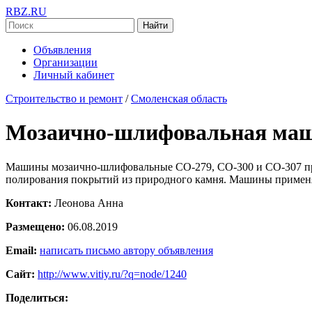
RBZ.RU
Найти
Объявления
Организации
Личный кабинет
Строительство и ремонт
/
Смоленская область
Мозаично-шлифовальная ма
Машины мозаично-шлифовальные СО-279, СО-300 и СО-307 пре
полирования покрытий из природного камня. Машины применя
Контакт:
Леонова Анна
Размещено:
06.08.2019
Email:
написать письмо автору объявления
Сайт:
http://www.vitiy.ru/?q=node/1240
Поделиться: