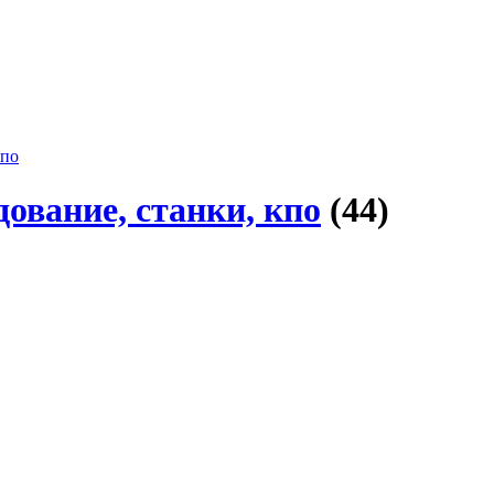
кпо
вание, станки, кпо
(44)