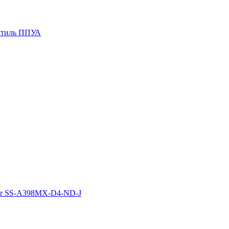
ентиль ППУА
Sir SS-A398MX-D4-ND-J