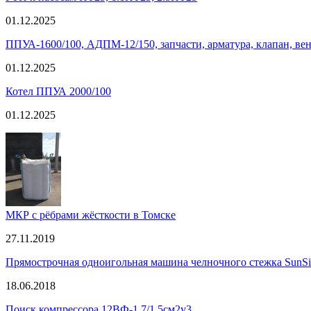
01.12.2025
ППУА-1600/100, АДПМ-12/150, запчасти, арматура, клапан, в
01.12.2025
Котел ППУА 2000/100
01.12.2025
МКР с рёбрами жёсткости в Томске
27.11.2019
Прямострочная одноигольная машина челночного стежка Sun
18.06.2018
Поиск компрессора 12ВФ-1,7/1,5см2у3