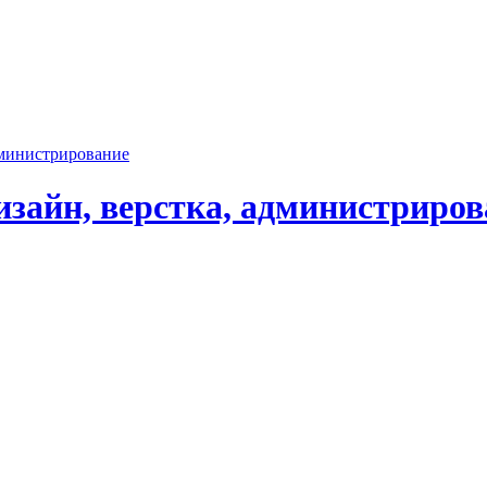
дминистрирование
зайн, верстка, администриров