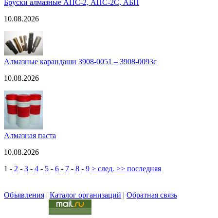
Бруски алмазные АПС-2, АПС-2С, АБП
10.08.2026
Алмазные карандаши 3908-0051 – 3908-0093с
10.08.2026
Алмазная паста
10.08.2026
1
-
2
-
3
-
4
-
5
-
6
-
7
-
8
-
9
> след.
>> последняя
Объявления
|
Каталог организаций
|
Обратная связь