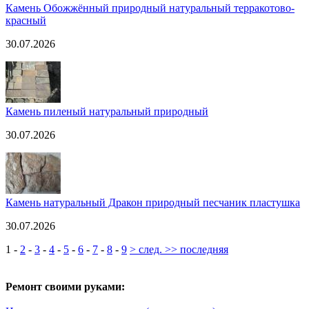
Камень Обожжённый природный натуральный терракотово-
красный
30.07.2026
Камень пиленый натуральный природный
30.07.2026
Камень натуральный Дракон природный песчаник пластушка
30.07.2026
1
-
2
-
3
-
4
-
5
-
6
-
7
-
8
-
9
> след.
>> последняя
Ремонт своими руками: