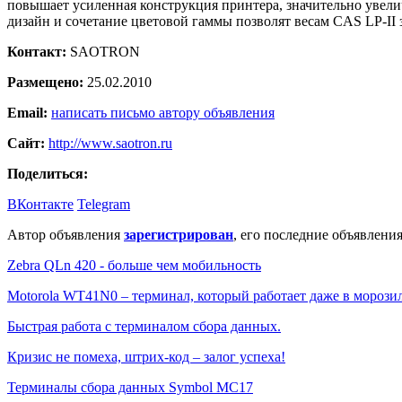
повышает усиленная конструкция принтера, значительно уве
дизайн и сочетание цветовой гаммы позволят весам CAS LP-II 
Контакт:
SAOTRON
Размещено:
25.02.2010
Email:
написать письмо автору объявления
Сайт:
http://www.saotron.ru
Поделиться:
ВКонтакте
Telegram
Автор объявления
зарегистрирован
, его последние объявления
Zebra QLn 420 - больше чем мобильность
Motorola WT41N0 – терминал, который работает даже в морози
Быстрая работа с терминалом сбора данных.
Кризис не помеха, штрих-код – залог успеха!
Терминалы сбора данных Symbol MC17