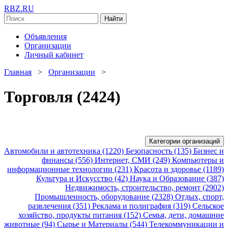
RBZ.RU
Найти
Объявления
Организации
Личный кабинет
Главная
>
Организации
>
Торговля (2424)
Категории организаций
Автомобили и автотехника (1220)
Безопасность (135)
Бизнес и
финансы (556)
Интернет, СМИ (249)
Компьютеры и
информационные технологии (231)
Красота и здоровье (1189)
Культура и Искусство (42)
Наука и Образование (387)
Недвижимость, строительство, ремонт (2902)
Промышленность, оборудование (2328)
Отдых, спорт,
развлечения (351)
Реклама и полиграфия (319)
Сельское
хозяйство, продукты питания (152)
Семья, дети, домашние
животные (94)
Сырье и Материалы (544)
Телекоммуникации и