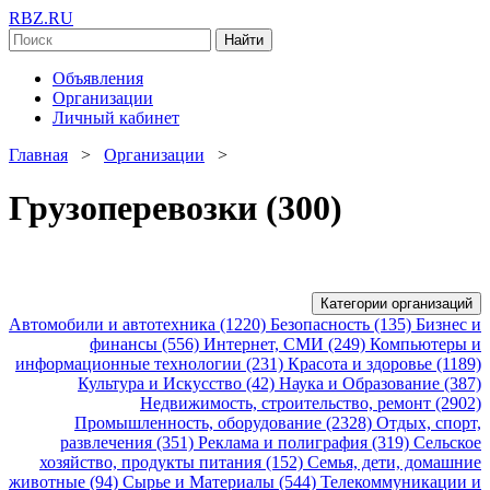
RBZ.RU
Найти
Объявления
Организации
Личный кабинет
Главная
>
Организации
>
Грузоперевозки (300)
Категории организаций
Автомобили и автотехника (1220)
Безопасность (135)
Бизнес и
финансы (556)
Интернет, СМИ (249)
Компьютеры и
информационные технологии (231)
Красота и здоровье (1189)
Культура и Искусство (42)
Наука и Образование (387)
Недвижимость, строительство, ремонт (2902)
Промышленность, оборудование (2328)
Отдых, спорт,
развлечения (351)
Реклама и полиграфия (319)
Сельское
хозяйство, продукты питания (152)
Семья, дети, домашние
животные (94)
Сырье и Материалы (544)
Телекоммуникации и