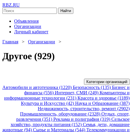
RBZ.RU
Найти
Объявления
Организации
Личный кабинет
Главная
>
Организации
>
Другое (929)
Категории организаций
Автомобили и автотехника (1220)
Безопасность (135)
Бизнес и
финансы (556)
Интернет, СМИ (249)
Компьютеры и
информационные технологии (231)
Красота и здоровье (1189)
Культура и Искусство (42)
Наука и Образование (387)
Недвижимость, строительство, ремонт (2902)
Промышленность, оборудование (2328)
Отдых, спорт,
развлечения (351)
Реклама и полиграфия (319)
Сельское
хозяйство, продукты питания (152)
Семья, дети, домашние
животные (94)
Сырье и Материалы (544)
Телекоммуникации и