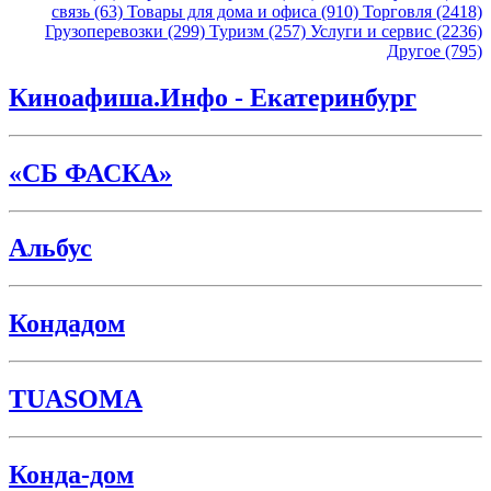
связь (63)
Товары для дома и офиса (910)
Торговля (2418)
Грузоперевозки (299)
Туризм (257)
Услуги и сервис (2236)
Другое (795)
Киноафиша.Инфо - Екатеринбург
«СБ ФАСКА»
Альбус
Кондадом
TUASOMA
Конда-дом