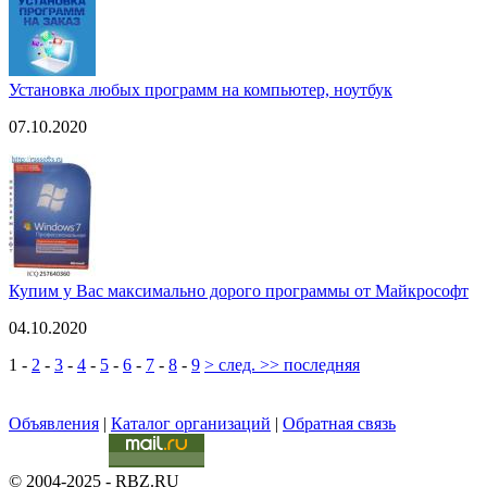
Установка любых программ на компьютер, ноутбук
07.10.2020
Купим у Вас максимально дорого программы от Майкрософт
04.10.2020
1
-
2
-
3
-
4
-
5
-
6
-
7
-
8
-
9
> след.
>> последняя
Объявления
|
Каталог организаций
|
Обратная связь
© 2004-2025 - RBZ.RU