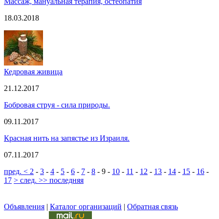
Массаж, мануальная терапия, остеопатия
18.03.2018
Кедровая живица
21.12.2017
Бобровая струя - сила природы.
09.11.2017
Красная нить на запястье из Израиля.
07.11.2017
пред. <
2
-
3
-
4
-
5
-
6
-
7
-
8
-
9
-
10
-
11
-
12
-
13
-
14
-
15
-
16
-
17
> след.
>> последняя
Объявления
|
Каталог организаций
|
Обратная связь