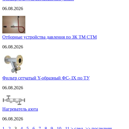
06.08.2026
Отборные устройства давления по ЗК ТМ СТМ
06.08.2026
Фильтр сетчатый Y-образный ФС- IX по ТУ
06.08.2026
Нагреватель азота
06.08.2026
1
-
2
-
3
-
4
-
5
-
6
-
7
-
8
-
9
-
10
-
11
> след.
>> последняя