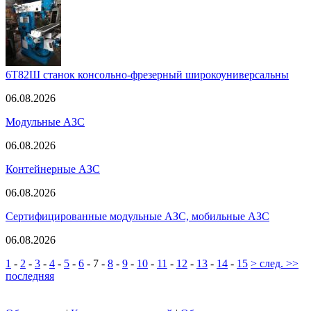
6Т82Ш станок консольно-фрезерный широкоуниверсальны
06.08.2026
Модульные АЗС
06.08.2026
Контейнерные АЗС
06.08.2026
Сертифицированные модульные АЗС, мобильные АЗС
06.08.2026
1
-
2
-
3
-
4
-
5
-
6
-
7
-
8
-
9
-
10
-
11
-
12
-
13
-
14
-
15
> след.
>>
последняя